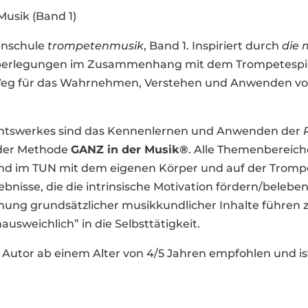
usik (Band 1)
tenschule
trompetenmusik
, Band 1. Inspiriert durch
die 
Überlegungen im Zusammenhang mit dem Trompetespie
eg für das Wahrnehmen, Verstehen und Anwenden v
chtswerkes sind das Kennenlernen und Anwenden der
der Methode
GANZ in der Musik®
. Alle Themenbereic
t und im TUN mit dem eigenen Körper und auf der Tro
ebnisse, die die intrinsische Motivation fördern/beleb
ichung grundsätzlicher musikkundlicher Inhalte führen
usweichlich” in die Selbsttätigkeit.
 Autor ab einem Alter von 4/5 Jahren empfohlen und is