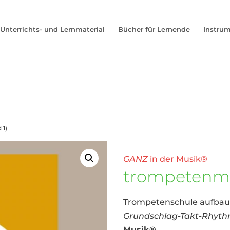
Unterrichts- und Lernmaterial
Bücher für Lernende
Instru
 1)
GANZ
in der Musik®
trompetenmu
Trompetenschule aufba
Grundschlag-Takt-Rhyt
Musik®