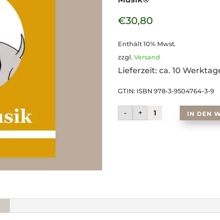
€
30,80
Enthält 10% Mwst.
zzgl.
Versand
Lieferzeit: ca. 10 Werktag
GTIN: ISBN 978-3-9504764-3-9
trompetenmusik
-
+
IN DEN 
(Band
1)
Menge