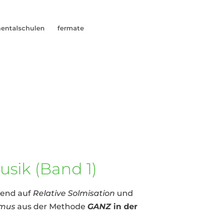
mentalschulen
fermate
sik (Band 1)
uend auf
Relative Solmisation
und
hmus
aus der Methode
GANZ
in der